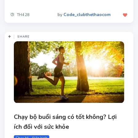
by
Code_clubthethaocom
TH4 28
SHARE
Chạy bộ buổi sáng​ có tốt không? Lợi
ích đối với sức khỏe