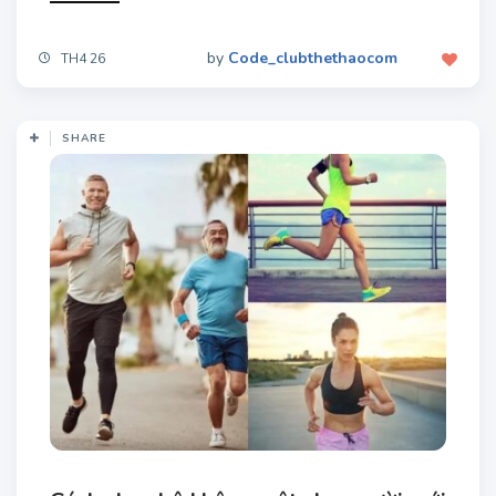
by
Code_clubthethaocom
TH4 26
SHARE