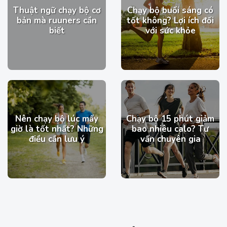
Thuật ngữ chạy bộ cơ
Chạy bộ buổi sáng​ có
bản mà ruuners cần
tốt không? Lợi ích đối
biết
với sức khỏe
Nên chạy bộ lúc mấy
Chạy bộ 15 phút giảm
giờ là tốt nhất? Những
bao nhiêu calo​? Tư
điều cần lưu ý
vấn chuyên gia