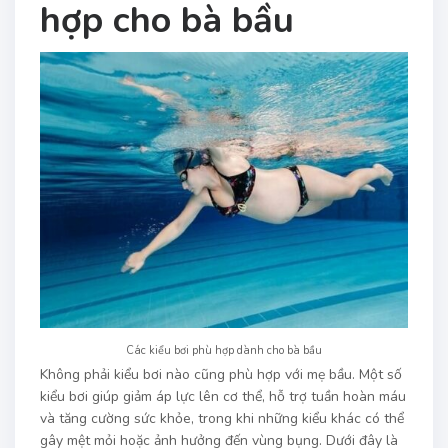
hợp cho bà bầu
Các kiểu bơi phù hợp dành cho bà bầu
Không phải kiểu bơi nào cũng phù hợp với mẹ bầu. Một số
kiểu bơi giúp giảm áp lực lên cơ thể, hỗ trợ tuần hoàn máu
và tăng cường sức khỏe, trong khi những kiểu khác có thể
gây mệt mỏi hoặc ảnh hưởng đến vùng bụng. Dưới đây là