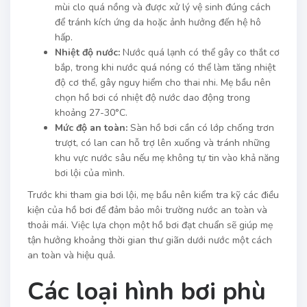
mùi clo quá nồng và được xử lý vệ sinh đúng cách
để tránh kích ứng da hoặc ảnh hưởng đến hệ hô
hấp.
Nhiệt độ nước:
Nước quá lạnh có thể gây co thắt cơ
bắp, trong khi nước quá nóng có thể làm tăng nhiệt
độ cơ thể, gây nguy hiểm cho thai nhi. Mẹ bầu nên
chọn hồ bơi có nhiệt độ nước dao động trong
khoảng 27-30°C.
Mức độ an toàn:
Sàn hồ bơi cần có lớp chống trơn
trượt, có lan can hỗ trợ lên xuống và tránh những
khu vực nước sâu nếu mẹ không tự tin vào khả năng
bơi lội của mình.
Trước khi tham gia bơi lội, mẹ bầu nên kiểm tra kỹ các điều
kiện của hồ bơi để đảm bảo môi trường nước an toàn và
thoải mái. Việc lựa chọn một hồ bơi đạt chuẩn sẽ giúp mẹ
tận hưởng khoảng thời gian thư giãn dưới nước một cách
an toàn và hiệu quả.
Các loại hình bơi phù