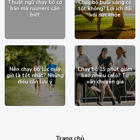
Thuật ngữ chạy bộ cơ
Chạy bộ buổi sáng​ có
bản mà ruuners cần
tốt không? Lợi ích đối
biết
với sức khỏe
Nên chạy bộ lúc mấy
Chạy bộ 15 phút giảm
giờ là tốt nhất? Những
bao nhiêu calo​? Tư
điều cần lưu ý
vấn chuyên gia
Trang chủ