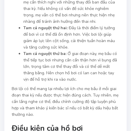
mẹ cần thích nghi với những thay đổi ban đầu của
thai kỳ. Nếu không có vấn đề sức khỏe nghiêm
trọng, mẹ vẫn có thể bơi nhưng nên thực hiện nhẹ
nhàng để tránh ảnh hưởng đến thai nhi.
Tam cá nguyệt thứ hai:
Đây là thời điểm lý tưởng
để bơi vì cơ thể đã ổn định hơn. Việc bơi lội giúp
giảm áp lực lên cột sống, cải thiện tuần hoàn máu
và tăng cường sức khỏe.
Tam cá nguyệt thứ ba:
Ở giai đoạn này, mẹ bầu có
thể tiếp tục bơi nhưng cần cẩn thận hơn vì bụng đã
lớn, trọng tâm cơ thể thay đổi và có thể dễ mất
thăng bằng. Nên chọn hồ bơi có lan can hoặc tay
vịn để hỗ trợ khi ra vào nước.
Bơi lội có thể mang lại nhiều lợi ích cho mẹ bầu ở mỗi giai
đoạn thai kỳ nếu được thực hiện đúng cách. Tuy nhiên, mẹ
cần lắng nghe cơ thể, điều chỉnh cường độ tập luyện phù
hợp và tham khảo ý kiến bác sĩ nếu có bất kỳ dấu hiệu bất
thường nào.
Điều kiện của hồ bơi