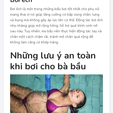
Bơi ếch là một trong những kiểu bơi tốt nhất cho phụ nữ
mang thai vì nó giúp tăng cường cơ bắp vùng chân, lưng
và bụng mà không gây áp lực lên cơ thể. Động tác bơi ếch
nhẹ nhàng giúp mở rộng hông, hỗ trợ quá trình sinh nở
sau này. Tuy nhiên, mẹ bầu nên thực hiện động tác tay và
chân một cách chậm rãi, tránh mở chân quá rộng để
không làm căng cơ khớp háng.
Những lưu ý an toàn
khi bơi cho bà bầu