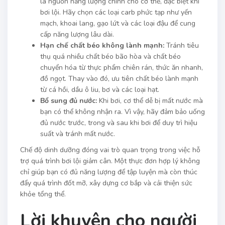
là nguồn năng lượng chính cho cơ thể, đặc biệt khi
bơi lội. Hãy chọn các loại carb phức tạp như yến
mạch, khoai lang, gạo lứt và các loại đậu để cung
cấp năng lượng lâu dài.
Hạn chế chất béo không lành mạnh:
Tránh tiêu
thụ quá nhiều chất béo bão hòa và chất béo
chuyển hóa từ thực phẩm chiên rán, thức ăn nhanh,
đồ ngọt. Thay vào đó, ưu tiên chất béo lành mạnh
từ cá hồi, dầu ô liu, bơ và các loại hạt.
Bổ sung đủ nước:
Khi bơi, cơ thể dễ bị mất nước mà
bạn có thể không nhận ra. Vì vậy, hãy đảm bảo uống
đủ nước trước, trong và sau khi bơi để duy trì hiệu
suất và tránh mất nước.
Chế độ dinh dưỡng đóng vai trò quan trọng trong việc hỗ
trợ quá trình bơi lội giảm cân. Một thực đơn hợp lý không
chỉ giúp bạn có đủ năng lượng để tập luyện mà còn thúc
đẩy quá trình đốt mỡ, xây dựng cơ bắp và cải thiện sức
khỏe tổng thể.
Lời khuyên cho người