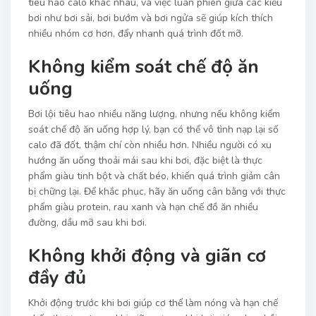
tiêu hao calo khác nhau, và việc luân phiên giữa các kiểu
bơi như bơi sải, bơi bướm và bơi ngửa sẽ giúp kích thích
nhiều nhóm cơ hơn, đẩy nhanh quá trình đốt mỡ.
Không kiểm soát chế độ ăn
uống
Bơi lội tiêu hao nhiều năng lượng, nhưng nếu không kiểm
soát chế độ ăn uống hợp lý, bạn có thể vô tình nạp lại số
calo đã đốt, thậm chí còn nhiều hơn. Nhiều người có xu
hướng ăn uống thoải mái sau khi bơi, đặc biệt là thực
phẩm giàu tinh bột và chất béo, khiến quá trình giảm cân
bị chững lại. Để khắc phục, hãy ăn uống cân bằng với thực
phẩm giàu protein, rau xanh và hạn chế đồ ăn nhiều
đường, dầu mỡ sau khi bơi.
Không khởi động và giãn cơ
đầy đủ
Khởi động trước khi bơi giúp cơ thể làm nóng và hạn chế