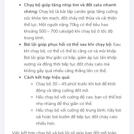
Chạy bộ giúp tăng nhịp tim và đốt calo nhanh
chóng:
Chạy bộ là bài tập cardio giúp tăng cường
sức khỏe tim mạch, đốt cháy mỡ thừa và cải thiện
thể lực. Một người nặng 70kg có thể tiêu hao
khoảng 500 – 700 calo/giờ khi chạy bộ ở tốc độ
trung bình.
Bơi lội giúp phục hồi cơ thể sau khi chạy bộ:
Sau
khi chạy bộ, cơ thể có thể bị căng cơ và mỏi khớp.
Bơi lội giúp thư giãn cơ bắp, giảm áp lực lên khớp
xương và đồng thời tiếp tục đốt cháy calo mà
không gây quá nhiều căng thẳng lên cơ thể.
Cách kết hợp hiệu quả:
Chạy bộ 30 – 45 phút trước khi bơi để khởi
động và tăng cường đốt mỡ.
Nếu chạy bộ với cường độ cao, bạn có thể bơi
nhẹ nhàng để thư giãn cơ thể.
Nếu chạy bộ với cường độ trung bình, hãy bơi
sải hoặc bơi bướm để tiếp tục đốt cháy calo
nhiều hơn.
Việc kết hợp chạy bộ và bơi lội sẽ giúp bạn đốt mỡ toàn