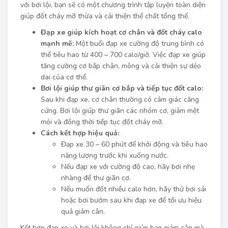
với bơi lội, bạn sẽ có một chương trình tập luyện toàn diện
giúp đốt cháy mỡ thừa và cải thiện thể chất tổng thể.
Đạp xe giúp kích hoạt cơ chân và đốt cháy calo
mạnh mẽ:
Một buổi đạp xe cường độ trung bình có
thể tiêu hao từ 400 – 700 calo/giờ. Việc đạp xe giúp
tăng cường cơ bắp chân, mông và cải thiện sự dẻo
dai của cơ thể.
Bơi lội giúp thư giãn cơ bắp và tiếp tục đốt calo:
Sau khi đạp xe, cơ chân thường có cảm giác căng
cứng. Bơi lội giúp thư giãn các nhóm cơ, giảm mệt
mỏi và đồng thời tiếp tục đốt cháy mỡ.
Cách kết hợp hiệu quả:
Đạp xe 30 – 60 phút để khởi động và tiêu hao
năng lượng trước khi xuống nước.
Nếu đạp xe với cường độ cao, hãy bơi nhẹ
nhàng để thư giãn cơ.
Nếu muốn đốt nhiều calo hơn, hãy thử bơi sải
hoặc bơi bướm sau khi đạp xe để tối ưu hiệu
quả giảm cân.
Kết hợp đạp xe và bơi lội không chỉ giúp bạn giảm cân mà