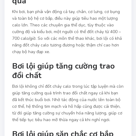
quả
Khi bơi, bạn phải vận động cả tay, chân, cơ lưng, cơ bụng
và toàn bộ hệ cơ bắp, điều này giúp tiêu hao một lượng
calo lớn. Theo các chuyên gia thể dục, tùy thuộc vào
cường độ và kiểu bơi, một người có thể đốt cháy từ 400 –
700 calo/giờ. So với các môn thể thao khác, bơi lội có khả
năng đốt cháy calo tương đương hoặc thậm chí cao hơn
chạy bộ hay đạp xe.
Bơi lội giúp tăng cường trao
đổi chất
Bơi lội không chỉ đốt cháy calo trong lúc tập luyện mà còn
giúp tăng cường quá trình trao đổi chất ngay cả khi bạn
đã kết thúc buổi bơi. Nhờ tác động của nước lên toàn bộ
cơ thể, hệ thống tim mạch và hô hấp cũng được cải thiện,
từ đó giúp tăng cường sự chuyển hóa năng lượng, giúp cơ
thể tiếp tục tiêu hao mỡ thừa ngay cả khi nghỉ ngơi.
Bơi lội giúp săn chắc cơ bắp