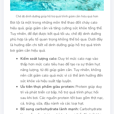
Chế độ dinh dưỡng giúp hỗ trợ quá trình giảm cân hiệu quả hơn
Bơi lội là một trong những môn thể thao đốt cháy calo
hiệu quả, giúp giảm cân và tăng cường sức khỏe tổng thể.
Tuy nhiên, để đạt được kết quả tối ưu, chế độ dinh dưỡng
phù hợp là yếu tố quan trọng không thể bỏ qua. Dưới đây
là hướng dẫn chi tiết về dinh dưỡng giúp hỗ trợ quá trình
bơi giảm cân hiệu quả.
Kiểm soát lượng calo:
Duy trì mức calo nạp vào
thấp hơn mức calo tiêu hao để tạo ra sự thâm hụt
năng lượng, từ đó giúp giảm cân. Tuy nhiên, không
nên cắt giảm calo quá mức vì có thể ảnh hưởng đến
sức khỏe và hiệu suất tập luyện.
Ưu tiên thực phẩm giàu protein:
Protein giúp duy
trì và phát triển cơ bắp, hỗ trợ quá trình phục hồi
sau khi bơi. Các nguồn protein tốt bao gồm thịt nạc,
cá, trứng, sữa, đậu nành và các loại hạt.
Bổ sung carbohydrate lành mạnh:
Carbohydrate