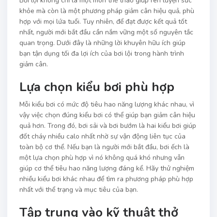
Bơi lội không chỉ là một môn thể thao giúp rèn luyện sức
khỏe mà còn là một phương pháp giảm cân hiệu quả, phù
hợp với mọi lứa tuổi. Tuy nhiên, để đạt được kết quả tốt
nhất, người mới bắt đầu cần nắm vững một số nguyên tắc
quan trọng. Dưới đây là những lời khuyên hữu ích giúp
bạn tận dụng tối đa lợi ích của bơi lội trong hành trình
giảm cân.
Lựa chọn kiểu bơi phù hợp
Mỗi kiểu bơi có mức độ tiêu hao năng lượng khác nhau, vì
vậy việc chọn đúng kiểu bơi có thể giúp bạn giảm cân hiệu
quả hơn. Trong đó, bơi sải và bơi bướm là hai kiểu bơi giúp
đốt cháy nhiều calo nhất nhờ sự vận động liên tục của
toàn bộ cơ thể. Nếu bạn là người mới bắt đầu, bơi ếch là
một lựa chọn phù hợp vì nó không quá khó nhưng vẫn
giúp cơ thể tiêu hao năng lượng đáng kể. Hãy thử nghiệm
nhiều kiểu bơi khác nhau để tìm ra phương pháp phù hợp
nhất với thể trạng và mục tiêu của bạn.
Tập trung vào kỹ thuật thở