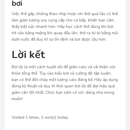
bơi
Việc thở gấp, không theo nhịp hoặc nín thở quá lâu có thể
làm giảm lượng oxy cung cấp cho cơ bắp, khiến bạn cảm
thấy kiệt sức nhanh hơn. Hãy học cách thở đúng khi bơi:
hít vào bằng miệng khi quay đầu lên, thở ra từ từ bằng mũi
dưới nước để duy trì sự ổn định và bơi được lâu hơn.
Lời kết
Bơi lội là một cách tuyệt vời để giảm calo và cải thiện sức
khỏe tổng thể. Tùy vào kiểu bơi và cường độ tập luyện,
bạn có thể đốt cháy một lượng calo đáng kể. Hãy áp dụng
đúng kỹ thuật và duy trì thói quen bơi lội để đạt hiệu quả
giảm cân tốt nhất. Chúc bạn sớm có vóc dáng như mong
muốn!
Visited 1 times, 1 visit(s) today