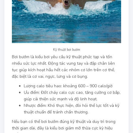
Kỹ thuật bơi bướm
Bơi bướm là kiểu bơi yêu cầu kỹ thuật phức tạp và tốn
nhiều sức lực nhất. Động tác vung tay và đập chân liên
tục giúp kích hoạt hầu hết các nhóm cơ lớn trên cơ thể,
đặc biệt là cơ vai, ngực, lưng và cơ bụng.
Lượng calo tiêu hao: khoảng 600 – 900 calo/giờ
Ưu điểm: Đốt cháy calo cực cao, tăng cường cơ bắp,
giúp cải thiện sức mạnh và độ linh hoạt.
Nhược điểm: Khó thực hiện, đòi hỏi thể lực tốt và kỹ
thuật chuẩn để tránh chấn thương.
Nếu bạn có thể bơi bướm đúng kỹ thuật và duy trì trong
thời gian dài, đây là kiểu bơi giảm mỡ thừa cực kỳ hiệu