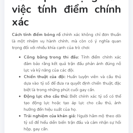
việc tính điểm chính
xác
Cách tính điểm bóng rổ
chính xác không chỉ đơn thuần
là một nhiệm vụ hành chính, mà còn có ý nghĩa quan
trọng đối với nhiều khía cạnh của trò chơi:
Công bằng trong thi đấu:
Tính điểm chính xác
đảm bảo rằng kết quả trận đấu phản ánh đúng nỗ
lực và kỹ năng của các đội.
Chiến thuật của đội:
Huấn luyện viên và cầu thủ
dựa vào tỷ số để đưa ra quyết định chiến thuật, đặc
biệt là trong những phút cuối gay cấn.
Động lực cho cầu thủ:
Biết chính xác tỷ số có thể
tạo động lực hoặc tạo áp lực cho cầu thủ, ảnh
hưởng đến hiệu suất của họ.
Trải nghiệm của khán giả:
Người hâm mộ theo dõi
tỷ số để hiểu diễn biến trận đấu và cảm nhận sự hồi
hộp, gay cấn.