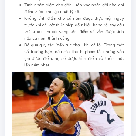
Tính nhầm điểm cho đội: Luôn xác nhận đội nào ghi
điểm trước khi cập nhật tỷ số.
Không tính điểm cho cú ném được thực hiện ngay
trước khi còi kết thúc hiệp đấu: Nếu bóng rời tay cầu
thủ trước khi còi vang lên, điểm số vẫn được tính
nếu cú ném thành công.
Bỏ qua quy tắc “tiếp tục chơi” khi có lỗi: Trong một
số trường hợp, nếu cầu thủ bị phạm lỗi nhưng vẫn
ghi được điểm, họ sẽ được tính điểm và thêm một
lần ném phạt.