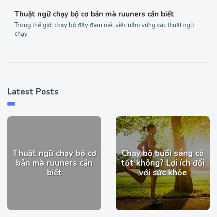
Thuật ngữ chạy bộ cơ bản mà ruuners cần biết
Trong thế giới chạy bộ đầy đam mê, việc nắm vững các thuật ngữ
chạy
Latest Posts
Thuật ngữ chạy bộ cơ
Chạy bộ buổi sáng​ có
bản mà ruuners cần
tốt không? Lợi ích đối
biết
với sức khỏe