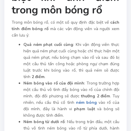
trong môn bóng rổ
Trong môn bóng rổ, có một số quy định đặc biệt về
cách
tính điểm bóng rổ
mà các vận động viên và người xem
cần lưu ý:
Quả ném phạt cuối cùng
: Khi vận động viên thực
hiện quả ném phạt cuối cùng hoặc chỉ thực hiện một
quả ném phạt, nếu bóng chạm vào rổ và sau đó bị
một cầu thủ tấn công hoặc phòng ngự chạm đúng
luật trước khi bóng vào rổ, thì quả ném sẽ được
tính
2 điểm
.
Ném bóng vào rổ của đội mình
: Trong trường hợp
một cầu thủ vô tình đẩy bóng vào rổ của chính đội
mình, đội đối phương sẽ được
thưởng 2 điểm
. Tuy
nhiên, nếu cầu thủ cố tình
ném bóng
vào rổ của
đội mình, đây là hành vi
phạm luật
và bóng sẽ
không được tính điểm.
Ném bóng từ dưới rổ
: Nếu trong trận đấu, một cầu
thủ vô tình ném bóng vào rổ từ phía dưới, hành