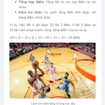
Tổng hợp điểm:
Cộng tất cả các loại điểm lại với
nhau.
Kiểm tra chéo:
So sánh tổng điểm tính được với
bảng điểm chính thức.
Ví dụ: Nếu đội A ghi được 20 lần 2 điểm, 5 lần 3 điểm và
10 lần ném phạt thành công, tổng điểm của họ sẽ là:
(20 x 2) + (5 x 3) + 10 = 40 + 15 + 10 = 65 điểm
Cách tính điểm bóng rổ tổng trận đấu