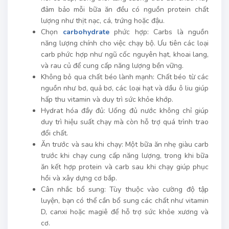
đảm bảo mỗi bữa ăn đều có nguồn protein chất
lượng như thịt nạc, cá, trứng hoặc đậu.
Chọn
carbohydrate
phức hợp: Carbs là nguồn
năng lượng chính cho việc chạy bộ. Ưu tiên các loại
carb phức hợp như ngũ cốc nguyên hạt, khoai lang,
và rau củ để cung cấp năng lượng bền vững.
Không bỏ qua chất béo lành mạnh: Chất béo từ các
nguồn như bơ, quả bơ, các loại hạt và dầu ô liu giúp
hấp thu vitamin và duy trì sức khỏe khớp.
Hydrat hóa đầy đủ: Uống đủ nước không chỉ giúp
duy trì hiệu suất chạy mà còn hỗ trợ quá trình trao
đổi chất.
Ăn trước và sau khi chạy: Một bữa ăn nhẹ giàu carb
trước khi chạy cung cấp năng lượng, trong khi bữa
ăn kết hợp protein và carb sau khi chạy giúp phục
hồi và xây dựng cơ bắp.
Cân nhắc bổ sung: Tùy thuộc vào cường độ tập
luyện, bạn có thể cần bổ sung các chất như vitamin
D, canxi hoặc magiê để hỗ trợ sức khỏe xương và
cơ.