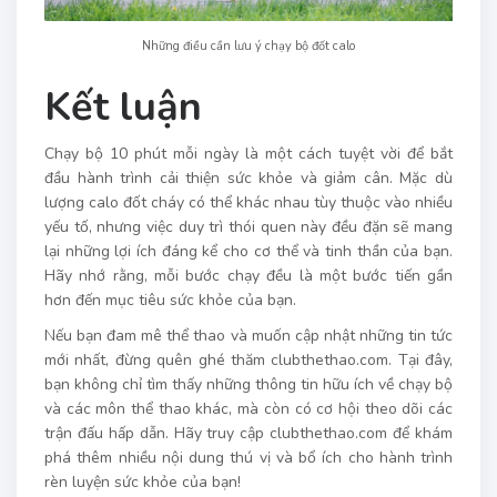
Những điều cần lưu ý chạy bộ đốt calo
Kết luận
Chạy bộ 10 phút mỗi ngày là một cách tuyệt vời để bắt
đầu hành trình cải thiện sức khỏe và giảm cân. Mặc dù
lượng calo đốt cháy có thể khác nhau tùy thuộc vào nhiều
yếu tố, nhưng việc duy trì thói quen này đều đặn sẽ mang
lại những lợi ích đáng kể cho cơ thể và tinh thần của bạn.
Hãy nhớ rằng, mỗi bước chạy đều là một bước tiến gần
hơn đến mục tiêu sức khỏe của bạn.
Nếu bạn đam mê thể thao và muốn cập nhật những tin tức
mới nhất, đừng quên ghé thăm clubthethao.com. Tại đây,
bạn không chỉ tìm thấy những thông tin hữu ích về chạy bộ
và các môn thể thao khác, mà còn có cơ hội theo dõi các
trận đấu hấp dẫn. Hãy truy cập clubthethao.com
để khám
phá thêm nhiều nội dung thú vị và bổ ích cho hành trình
rèn luyện sức khỏe của bạn!