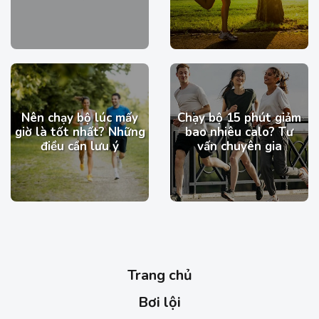
Nên chạy bộ lúc mấy
Chạy bộ 15 phút giảm
giờ là tốt nhất? Những
bao nhiêu calo​? Tư
điều cần lưu ý
vấn chuyên gia
Trang chủ
Bơi lội