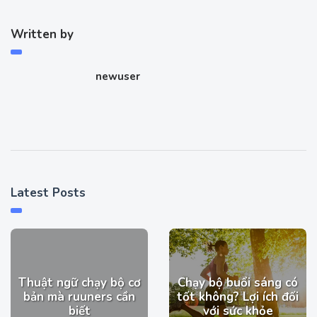
Written by
newuser
Latest Posts
Thuật ngữ chạy bộ cơ
Chạy bộ buổi sáng​ có
bản mà ruuners cần
tốt không? Lợi ích đối
biết
với sức khỏe