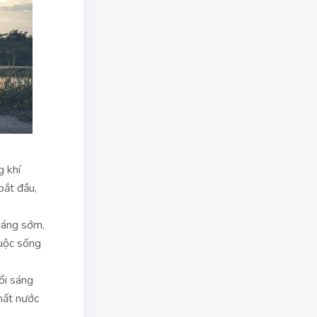
g khí
bắt đầu,
sáng sớm,
cuộc sống
ổi sáng
mất nước