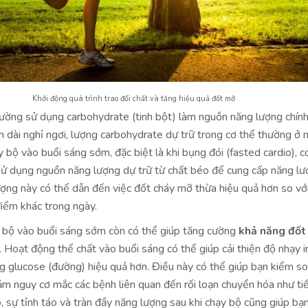
Khởi động quá trình trao đổi chất và tăng hiệu quả đốt mỡ
ường sử dụng carbohydrate (tinh bột) làm nguồn năng lượng chính
 dài nghỉ ngơi, lượng carbohydrate dự trữ trong cơ thể thường ở 
y bộ vào buổi sáng sớm, đặc biệt là khi bụng đói (fasted cardio), c
sử dụng nguồn năng lượng dự trữ từ chất béo để cung cấp năng lư
ợng này có thể dẫn đến việc đốt cháy mỡ thừa hiệu quả hơn so với
điểm khác trong ngày.
y bộ vào buổi sáng sớm còn có thể giúp tăng cường
khả năng đốt
. Hoạt động thể chất vào buổi sáng có thể giúp cải thiện độ nhạy in
g glucose (đường) hiệu quả hơn. Điều này có thể giúp bạn kiểm so
ảm nguy cơ mắc các bệnh liên quan đến rối loạn chuyển hóa như t
, sự tỉnh táo và tràn đầy năng lượng sau khi chạy bộ cũng giúp bạn