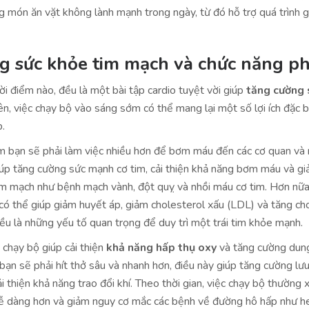
 món ăn vặt không lành mạnh trong ngày, từ đó hỗ trợ quá trình 
g sức khỏe tim mạch và chức năng ph
ời điểm nào, đều là một bài tập cardio tuyệt vời giúp
tăng cường 
n, việc chạy bộ vào sáng sớm có thể mang lại một số lợi ích đặc b
.
im bạn sẽ phải làm việc nhiều hơn để bơm máu đến các cơ quan và
iúp tăng cường sức mạnh cơ tim, cải thiện khả năng bơm máu và g
im mạch như bệnh mạch vành, đột quỵ và nhồi máu cơ tim. Hơn nữa
ó thể giúp giảm huyết áp, giảm cholesterol xấu (LDL) và tăng ch
đều là những yếu tố quan trọng để duy trì một trái tim khỏe mạnh.
 chạy bộ giúp cải thiện
khả năng hấp thụ oxy
và tăng cường dung
, bạn sẽ phải hít thở sâu và nhanh hơn, điều này giúp tăng cường lư
i thiện khả năng trao đổi khí. Theo thời gian, việc chạy bộ thường 
dễ dàng hơn và giảm nguy cơ mắc các bệnh về đường hô hấp như h