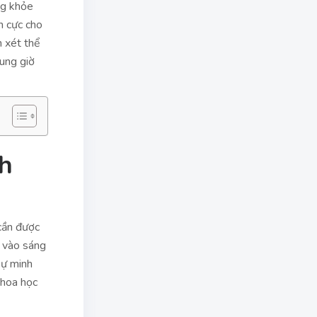
ng khỏe
h cực cho
m xét thể
hung giờ
5h
 cần được
ộ vào sáng
sự minh
khoa học