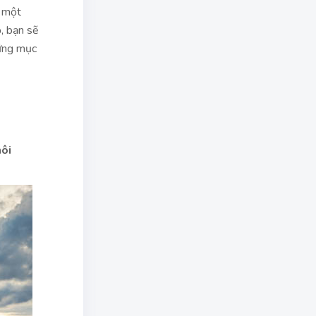
a một
, bạn sẽ
hững mục
o
ôi