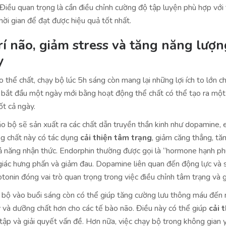
Điều quan trọng là cần điều chỉnh cường độ tập luyện phù hợp với 
hời gian để đạt được hiệu quả tốt nhất.
trí não, giảm stress và tăng năng lượ
y
o thể chất, chạy bộ lúc 5h sáng còn mang lại những lợi ích to lớn 
bắt đầu một ngày mới bằng hoạt động thể chất có thể tạo ra một
ốt cả ngày.
ão bộ sẽ sản xuất ra các chất dẫn truyền thần kinh như dopamine, 
ng chất này có tác dụng
cải thiện tâm trạng
, giảm căng thẳng, tă
ả năng nhận thức. Endorphin thường được gọi là “hormone hạnh phú
giác hưng phấn và giảm đau. Dopamine liên quan đến động lực và s
otonin đóng vai trò quan trọng trong việc điều chỉnh tâm trạng và g
y bộ vào buổi sáng còn có thể giúp tăng cường lưu thông máu đến 
 và dưỡng chất hơn cho các tế bào não. Điều này có thể giúp
cải t
 tập và giải quyết vấn đề. Hơn nữa, việc chạy bộ trong không gian 