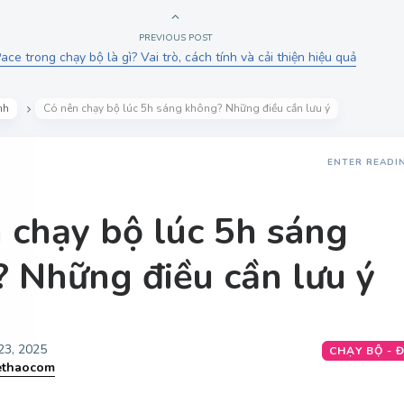
PREVIOUS POST
ace trong chạy bộ là gì? Vai trò, cách tính và cải thiện hiệu quả
nh
Có nên chạy bộ lúc 5h sáng không? Những điều cần lưu ý
ENTER READI
 chạy bộ lúc 5h sáng
 Những điều cần lưu ý
23, 2025
CHẠY BỘ - Đ
ethaocom