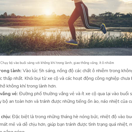
Chạy bộ vào buổi sáng với không khí trong lành, giao thông vắng, ít ô nhiễm
rong lành:
Vào lúc 5h sáng, nồng độ các chất ô nhiễm trong khôn
 thấp nhất. Khói bụi từ xe cộ và các hoạt động công nghiệp chưa 
thở không khí trong lành hơn.
vắng vẻ:
Đường phố thường vắng vẻ và ít xe cộ qua lại vào buổi 
y bộ an toàn hơn và tránh được những tiếng ồn ào, náo nhiệt của 
 chịu:
Đặc biệt là trong những tháng hè nóng bức, nhiệt độ vào bu
át mẻ và dễ chịu hơn, giúp bạn tránh được tình trạng quá nhiệt, 