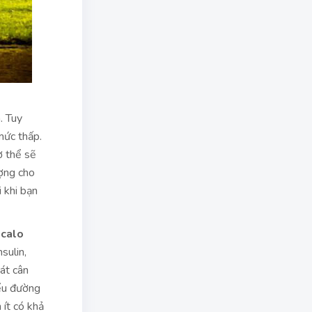
. Tuy
mức thấp.
ơ thể sẽ
ợng cho
 khi bạn
 calo
sulin,
át cân
iểu đường
 ít có khả