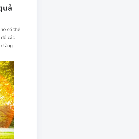
 quả
 nó có thể
 độ các
p tăng