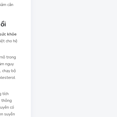
giảm cân
ổi
sức khỏe
iệt cho hệ
 mô trong
iảm nguy
, chạy bộ
olesterol
 tích
u thông
xuyên có
en suyễn