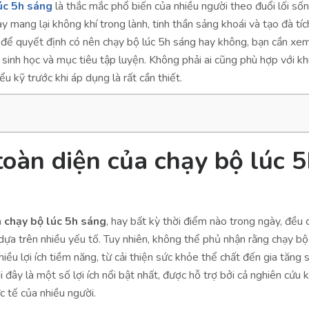
úc 5h sáng
là thắc mắc phổ biến của nhiều người theo đuổi lối số
y mang lại không khí trong lành, tinh thần sảng khoái và tạo đà tíc
, để quyết định có nên chạy bộ lúc 5h sáng hay không, bạn cần xe
p sinh học và mục tiêu tập luyện. Không phải ai cũng phù hợp với k
iểu kỹ trước khi áp dụng là rất cần thiết.
 toàn diện của chạy bộ lúc 
 chạy bộ lúc 5h sáng
, hay bất kỳ thời điểm nào trong ngày, đều
dựa trên nhiều yếu tố. Tuy nhiên, không thể phủ nhận rằng chạy b
iều lợi ích tiềm năng, từ cải thiện sức khỏe thể chất đến gia tăng 
 đây là một số lợi ích nổi bật nhất, được hỗ trợ bởi cả nghiên cứu 
c tế của nhiều người.