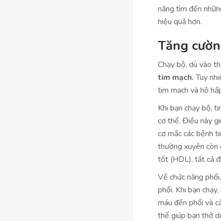
năng tìm đến những
hiệu quả hơn.
Tăng cườn
Chạy bộ, dù vào th
tim mạch.
Tuy nhiê
tim mạch và hô hấp
Khi bạn chạy bộ, t
cơ thể. Điều này g
cơ mắc các bệnh t
thường xuyên còn c
tốt (HDL), tất cả 
Về chức năng phổi,
phổi. Khi bạn chạy
máu đến phổi và cả
thể giúp bạn thở 