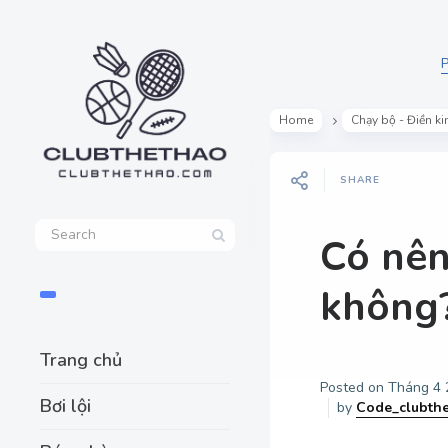
P
Home
Chạy bộ - Điền ki
SHARE
Có nên
không?
Trang chủ
Posted on
Tháng 4 
Bơi lội
by
Code_clubth