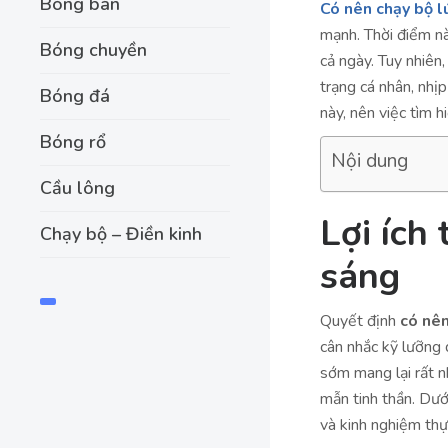
Bóng bàn
Có nên chạy bộ l
mạnh. Thời điểm nà
Bóng chuyền
cả ngày. Tuy nhiên
trạng cá nhân, nhị
Bóng đá
này, nên việc tìm h
Bóng rổ
Nội dung
Cầu lông
Lợi ích
Chạy bộ – Điền kinh
sáng
Quyết định
có nên
cân nhắc kỹ lưỡng 
sớm mang lại rất nh
mẫn tinh thần. Dưới
và kinh nghiệm thự