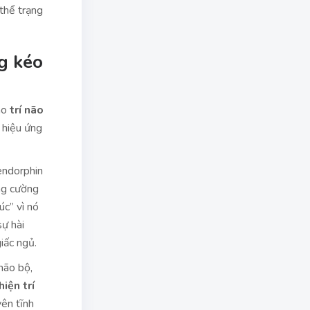
thể trạng
ng kéo
cho
trí não
 hiệu ứng
endorphin
ng cường
c” vì nó
ự hài
iấc ngủ.
não bộ,
hiện trí
yên tĩnh