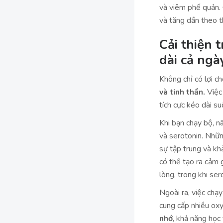
và viêm phế quản. 
và tăng dần theo t
Cải thiện 
dài cả ngà
Không chỉ có lợi ch
và tinh thần.
Việc 
tích cực kéo dài su
Khi bạn chạy bộ, n
và serotonin. Nhữ
sự tập trung và kh
có thể tạo ra cảm 
lòng, trong khi ser
Ngoài ra, việc chạ
cung cấp nhiều oxy
nhớ
, khả năng học