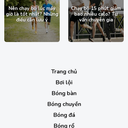
Nên chạy bộ lúc mấy
Chạy bộ 15 phút giảm
giờ là tốt nhất? Những
bao nhiêu calo​? Tư
điều cần lưu ý
vấn chuyên gia
Trang chủ
Bơi lội
Bóng bàn
Bóng chuyền
Bóng đá
Bóng rổ