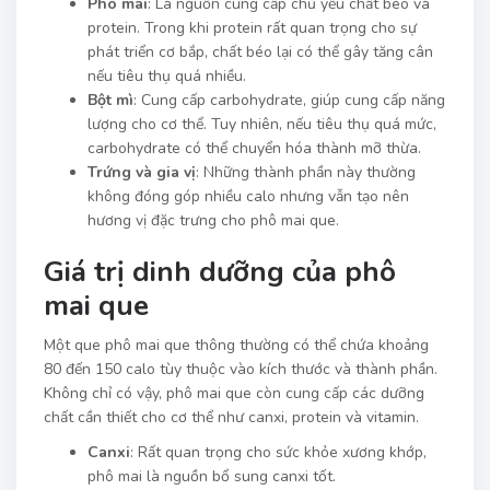
Phô mai
: Là nguồn cung cấp chủ yếu chất béo và
protein. Trong khi protein rất quan trọng cho sự
phát triển cơ bắp, chất béo lại có thể gây tăng cân
nếu tiêu thụ quá nhiều.
Bột mì
: Cung cấp carbohydrate, giúp cung cấp năng
lượng cho cơ thể. Tuy nhiên, nếu tiêu thụ quá mức,
carbohydrate có thể chuyển hóa thành mỡ thừa.
Trứng và gia vị
: Những thành phần này thường
không đóng góp nhiều calo nhưng vẫn tạo nên
hương vị đặc trưng cho phô mai que.
Giá trị dinh dưỡng của phô
mai que
Một que phô mai que thông thường có thể chứa khoảng
80 đến 150 calo tùy thuộc vào kích thước và thành phần.
Không chỉ có vậy, phô mai que còn cung cấp các dưỡng
chất cần thiết cho cơ thể như canxi, protein và vitamin.
Canxi
: Rất quan trọng cho sức khỏe xương khớp,
phô mai là nguồn bổ sung canxi tốt.