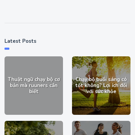
Latest Posts
Thuật ngữ chạy bộ cơ
Chạy bộ buổi sáng​ có
bản mà ruuners cần
tốt không? Lợi ích đối
biết
với sức khỏe