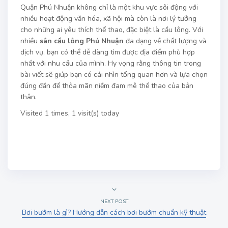
Quận Phú Nhuận không chỉ là một khu vực sôi động với
nhiều hoạt động văn hóa, xã hội mà còn là nơi lý tưởng
cho những ai yêu thích thể thao, đặc biệt là cầu lông. Với
nhiều
sân cầu lông Phú Nhuận
đa dạng về chất lượng và
dịch vụ, bạn có thể dễ dàng tìm được địa điểm phù hợp
nhất với nhu cầu của mình. Hy vọng rằng thông tin trong
bài viết sẽ giúp bạn có cái nhìn tổng quan hơn và lựa chọn
đúng đắn để thỏa mãn niềm đam mê thể thao của bản
thân.
Visited 1 times, 1 visit(s) today
NEXT POST
Bơi bướm là gì? Hướng dẫn cách bơi bướm chuẩn kỹ thuật