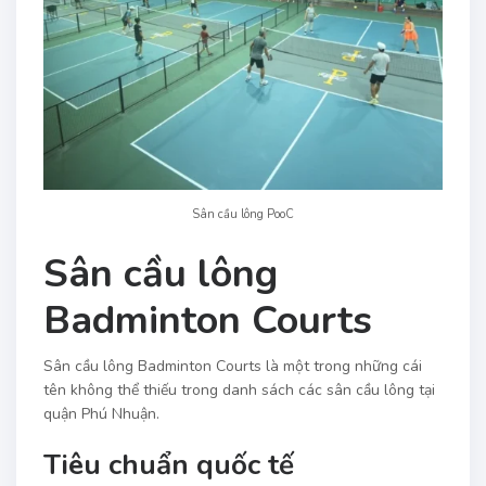
Sân cầu lông PooC
Sân cầu lông
Badminton Courts
Sân cầu lông Badminton Courts là một trong những cái
tên không thể thiếu trong danh sách các sân cầu lông tại
quận Phú Nhuận.
Tiêu chuẩn quốc tế