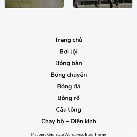
Trang chủ
Bơi lội
Bóng bàn
Bóng chuyền
Bóng đá
Bóng rổ
Cầu lông
Chạy bộ – Điền kinh
Masonry Grid Style Wordpress Blog Theme