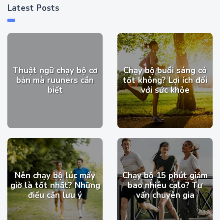
Latest Posts
Thuật ngữ chạy bộ cơ
Chạy bộ buổi sáng​ có
bản mà ruuners cần
tốt không? Lợi ích đối
biết
với sức khỏe
Nên chạy bộ lúc mấy
Chạy bộ 15 phút giảm
giờ là tốt nhất? Những
bao nhiêu calo​? Tư
điều cần lưu ý
vấn chuyên gia