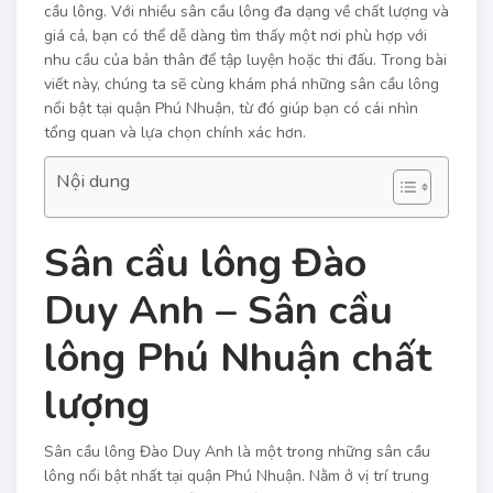
cầu lông. Với nhiều sân cầu lông đa dạng về chất lượng và
giá cả, bạn có thể dễ dàng tìm thấy một nơi phù hợp với
nhu cầu của bản thân để tập luyện hoặc thi đấu. Trong bài
viết này, chúng ta sẽ cùng khám phá những sân cầu lông
nổi bật tại quận Phú Nhuận, từ đó giúp bạn có cái nhìn
tổng quan và lựa chọn chính xác hơn.
Nội dung
Sân cầu lông Đào
Duy Anh – Sân cầu
lông Phú Nhuận chất
lượng
Sân cầu lông Đào Duy Anh là một trong những sân cầu
lông nổi bật nhất tại quận Phú Nhuận. Nằm ở vị trí trung