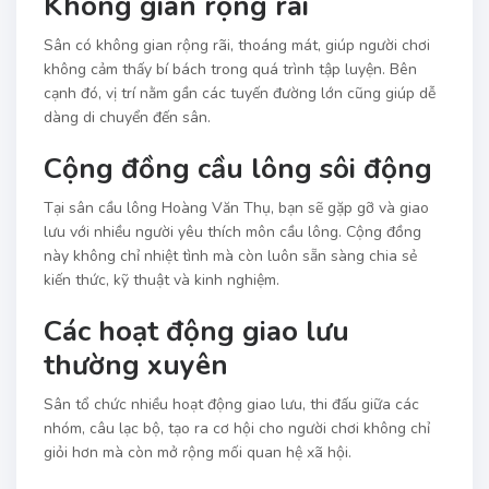
Không gian rộng rãi
Sân có không gian rộng rãi, thoáng mát, giúp người chơi
không cảm thấy bí bách trong quá trình tập luyện. Bên
cạnh đó, vị trí nằm gần các tuyến đường lớn cũng giúp dễ
dàng di chuyển đến sân.
Cộng đồng cầu lông sôi động
Tại sân cầu lông Hoàng Văn Thụ, bạn sẽ gặp gỡ và giao
lưu với nhiều người yêu thích môn cầu lông. Cộng đồng
này không chỉ nhiệt tình mà còn luôn sẵn sàng chia sẻ
kiến thức, kỹ thuật và kinh nghiệm.
Các hoạt động giao lưu
thường xuyên
Sân tổ chức nhiều hoạt động giao lưu, thi đấu giữa các
nhóm, câu lạc bộ, tạo ra cơ hội cho người chơi không chỉ
giỏi hơn mà còn mở rộng mối quan hệ xã hội.