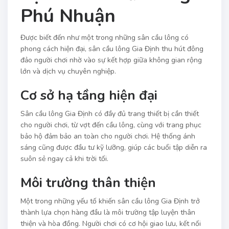
Phú Nhuận
Được biết đến như một trong những sân cầu lông có
phong cách hiện đại, sân cầu lông Gia Định thu hút đông
đảo người chơi nhờ vào sự kết hợp giữa không gian rộng
lớn và dịch vụ chuyên nghiệp.
Cơ sở hạ tầng hiện đại
Sân cầu lông Gia Định có đầy đủ trang thiết bị cần thiết
cho người chơi, từ vợt đến cầu lông, cùng với trang phục
bảo hộ đảm bảo an toàn cho người chơi. Hệ thống ánh
sáng cũng được đầu tư kỹ lưỡng, giúp các buổi tập diễn ra
suôn sẻ ngay cả khi trời tối.
Môi trường thân thiện
Một trong những yếu tố khiến sân cầu lông Gia Định trở
thành lựa chọn hàng đầu là môi trường tập luyện thân
thiện và hòa đồng. Người chơi có cơ hội giao lưu, kết nối