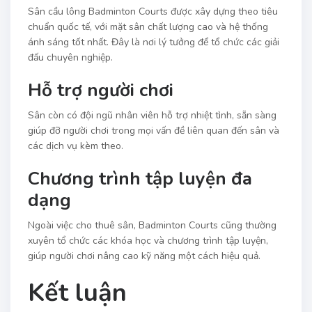
Sân cầu lông Badminton Courts được xây dựng theo tiêu
chuẩn quốc tế, với mặt sân chất lượng cao và hệ thống
ánh sáng tốt nhất. Đây là nơi lý tưởng để tổ chức các giải
đấu chuyên nghiệp.
Hỗ trợ người chơi
Sân còn có đội ngũ nhân viên hỗ trợ nhiệt tình, sẵn sàng
giúp đỡ người chơi trong mọi vấn đề liên quan đến sân và
các dịch vụ kèm theo.
Chương trình tập luyện đa
dạng
Ngoài việc cho thuê sân, Badminton Courts cũng thường
xuyên tổ chức các khóa học và chương trình tập luyện,
giúp người chơi nâng cao kỹ năng một cách hiệu quả.
Kết luận