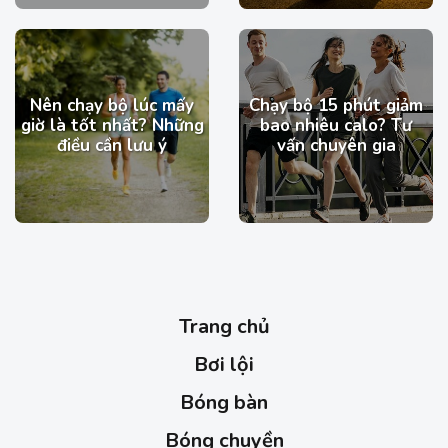
Nên chạy bộ lúc mấy
Chạy bộ 15 phút giảm
giờ là tốt nhất? Những
bao nhiêu calo​? Tư
điều cần lưu ý
vấn chuyên gia
Trang chủ
Bơi lội
Bóng bàn
Bóng chuyền